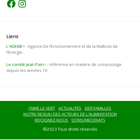
Facebook
Instagram
Liens
L'ADEME
>
: Agence De l’Environnement et de la Maîtrise de
l’Energie
Le comité Jean Pain
>
: référence en matière de compostage
depuis les années 70
J’AIME LE VERT
ACTUALITÉS
DEFI FAMILLES
NOTRE RESEAU DES ACTEURS DE L’ALIMENTATION
REJOIGNEZ-NOUS
DONS/MECENATS
©2023 Tous droits réservés