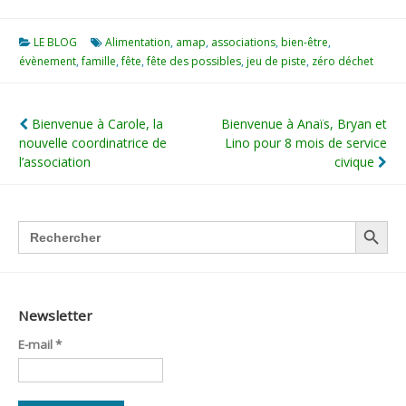
LE BLOG
Alimentation
,
amap
,
associations
,
bien-être
,
évènement
,
famille
,
fête
,
fête des possibles
,
jeu de piste
,
zéro déchet
Navigation
Bienvenue à Carole, la
Bienvenue à Anaïs, Bryan et
nouvelle coordinatrice de
Lino pour 8 mois de service
de
l’association
civique
l’article
SEARCH BUTTON
Search
for:
Newsletter
E-mail
*