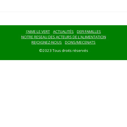
J’AIME LE VERT
ACTUALITÉS
DEFI FAMILLES
NOTRE RESEAU DES ACTEURS DE L’ALIMENTATION
REJOIGNEZ-NOUS
DONS/MECENATS
©2023 Tous droits réservés