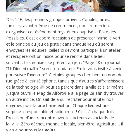
Dès 14H, les premiers groupes arrivent. Couples, amis,
familles, avant même de commencer, nous remercient
d’organiser cet évènement mystérieux baptisé la Piste des
Possibles. C’est d’abord l’occasion de présenter J’aime le Vert
et le principe du jeu de piste : dans chaque lieu où seront
envoyées les équipes, celles-ci devront participer à un atelier
et récupéreront un indice pour se rendre dans le lieu
suivant… Les équipes se prêtent au jeu : “Page 28 du journal
“Ni Dieu ni maître” son co-fondateur Emile vous invite à venir
poursuivre l’aventure”. Certains groupes cherchent un nom de
rue grâce à leur téléphone, tandis que d’autres s’affranchissent
de la technologie
pour se perdre dans la ville et aller même
jusqu’à ouvrir le Mag de Alfortville à la page 28 afin d’y trouver
un autre indice. On sait déjà qui recruter pour affûter nos
énigmes pour la prochaine édition !Chaque lieu est une
surprise « responsable et solidaire » ! C’est à chaque fois
l’occasion d’une rencontre avec les acteurs associatifs de
la ville. Zéro déchet, monnaie locale, bien-être, agriculture… il
y en a pour tous les goûts !