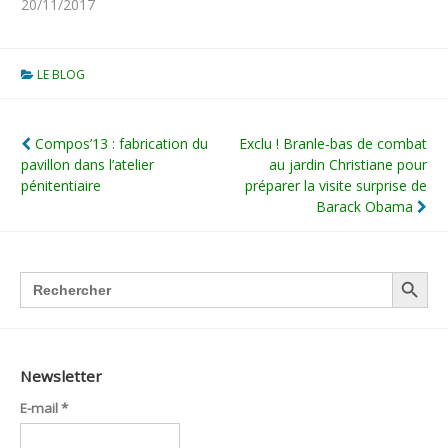
20/11/2017
LE BLOG
Navigation
Compos’13 : fabrication du
Exclu ! Branle-bas de combat
pavillon dans l’atelier
au jardin Christiane pour
de
pénitentiaire
préparer la visite surprise de
l’article
Barack Obama
SEARCH BUTTON
Search
for:
Newsletter
E-mail
*