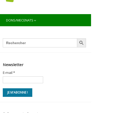
DONS/MECENATS
SEARCH BUTTON
Search
for:
Newsletter
E-mail
*