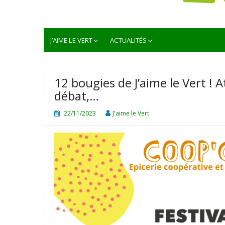
J'aime le vert
Ensemble, cultivons la ville !
J’AIME LE VERT
ACTUALITÉS
DEFI FAMILLES
12 bougies de J’aime le Vert ! A
débat,…
22/11/2023
J'aime le Vert