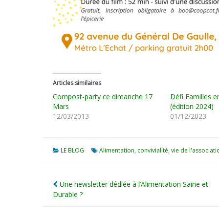
Articles similaires
Compost-party ce dimanche 17
Défi Familles e
Mars
(édition 2024)
12/03/2013
01/12/2023
LE BLOG
Alimentation
,
convivialité
,
vie de l'associati
Navigation
Une newsletter dédiée à l’Alimentation Saine et
Durable ?
de
l’article