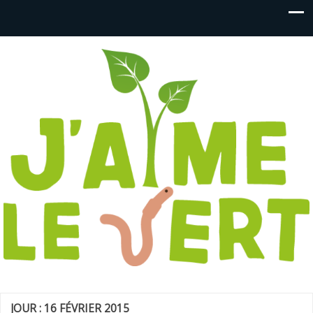
J'aime le vert
Ensemble, cultivons la ville !
JOUR :
16 FÉVRIER 2015