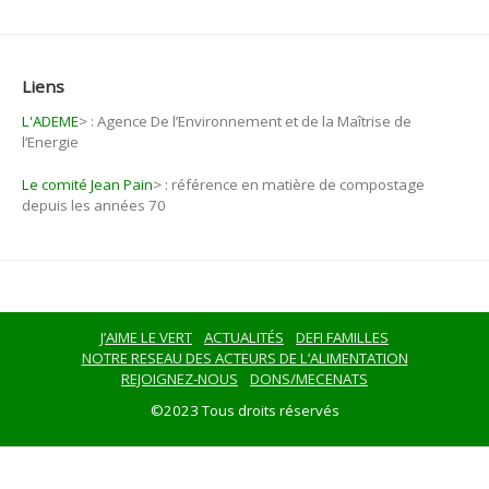
Liens
L'ADEME
>
: Agence De l’Environnement et de la Maîtrise de
l’Energie
Le comité Jean Pain
>
: référence en matière de compostage
depuis les années 70
J’AIME LE VERT
ACTUALITÉS
DEFI FAMILLES
NOTRE RESEAU DES ACTEURS DE L’ALIMENTATION
REJOIGNEZ-NOUS
DONS/MECENATS
©2023 Tous droits réservés