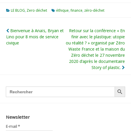
LE BLOG
,
Zero déchet
éthique
,
finance
,
zéro-déchet
Navigation
Bienvenue à Anaïs, Bryan et
Retour sur la conférence « En
Lino pour 8 mois de service
finir avec le plastique: utopie
de
civique
ou réalité ? » organisé par Zéro
l’article
Waste France et la maison du
Zéro déchet le 27 novembre
2020 d’après le documentaire
Story of plastic.
SEARCH BUTTON
Search
for:
Newsletter
E-mail
*